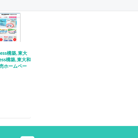
ress構築
,
東大
ress構築
,
東大和
売ホームペー