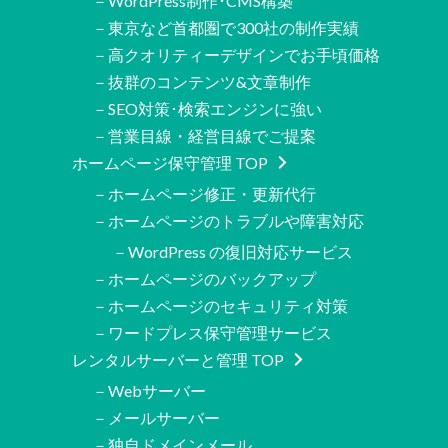
－WordPress制作･CMS構築
－東京など首都圏で300社の制作実績
－高クオリティーデザインでお手頃価格
－抜群のコンテンツ&文章制作
－SEO対策･検索エンジンに強い
－営業目線・経営目線でご提案
ホームページ保守管理 TOP
－ホームページ修正・更新代行
－ホームページのトラブルや障害対応
－WordPress の復旧対応サービス
－ホームページのバックアップ
－ホームページのセキュリティ対策
－ワードプレス保守管理サービス
レンタルサーバーと管理 TOP
－Webサーバー
－メールサーバー
－独自ドメインメール