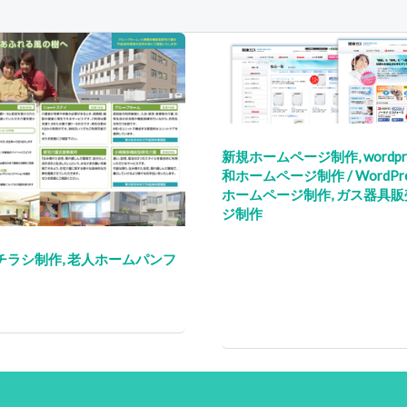
新規ホームページ制作
,
wordp
和ホームページ制作
/
WordP
ホームページ制作
,
ガス器具販
ジ制作
チラシ制作
,
老人ホームパンフ