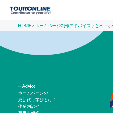
内
容
を
ス
HOME
>
ホームページ制作アドバイスまとめ
>
ホ
キ
ッ
プ
—
Advice
ホームページの
更新代行業務とは？
作業内訳や