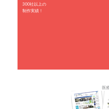
300社以上の
制作実績！
医