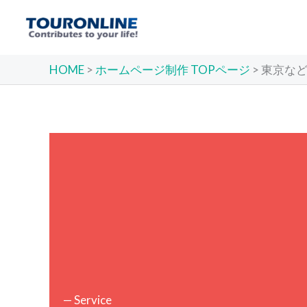
内
容
を
ス
HOME
>
ホームページ制作 TOPページ
>
東京など
キ
ッ
プ
— Service