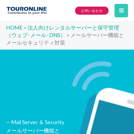
内
お問い合わせ
容
Mai
を
HOME
>
法人向けレンタルサーバーと保守管理
ス
Me
（ウェブ･メール･DNS）
>
メールサーバー機能と
キ
メールセキュリティ対策
ッ
プ
— Mail Server ＆ Security
メールサーバー機能と