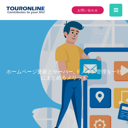
内
お問い合わせ
容
Mai
を
ス
Me
キ
ッ
プ
ホームページ更新とサーバー､ドメイン管理を一社
にまとめるメリット