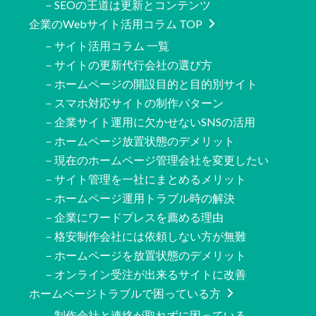
－SEOの王道は更新とコンテンツ
企業のWebサイト活用コラム TOP
－サイト活用コラム 一覧
－サイトの更新代行会社の選び方
－ホームページの開設目的と目的別サイト
－スマホ対応サイトの制作パターン
－企業サイト運用に欠かせないSNSの活用
－ホームページ放置状態のデメリット
－現在のホームページ管理会社を変更したい
－サイト管理を一社にまとめるメリット
－ホームページ運用トラブル時の解決
－企業にワードプレスを薦める理由
－格安制作会社には依頼しない方が無難
－ホームページを放置状態のデメリット
－オンライン受注が出来るサイトに改善
ホームページトラブルで困っている方
－制作会社と連絡が取れずに困っている