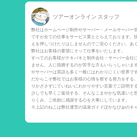
ツアーオンライン スタッフ
弊社はホームページ制作やサーバー・メールサーバー管
ですが全ての仕事をサービス業ととらえております。
えを押しつけたりはしませんのでご安心ください。あ
弊社はお客様の要望にそって仕事をいたします。
すべてのお客様がテキパキと制作会社・サーバー会社
ません。人に指摘するのが苦手な方もいらっしゃいま
やサーバーは英語も多く一般にはわかりにくい世界で
だからこそ弊社ではお客様の心情を察する努力をする
りかざさずにていねいにわかりやすい言葉でご説明す
少しでも早くご返信する、そんなこまやかな気遣いと
りくみ、ご依頼に感謝する心を大事にしています。
※上記のねこは弊社運営の温泉ガイドぽかなび.jpのキ