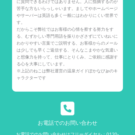
に質問できるわけではありません。人に指摘するのが
苦手な方もいらっしゃいます。ましてやホームページ
やサーバーは英語も多く一般にはわかりにくい世界で
す。
だからこそ弊社ではお客様の心情を察する努力をす
る、むずかしい専門用語を振りかざさずにていねいに
わかりやすい言葉でご説明する、お客様からのメール
は少しでも早くご返信する、そんなこまやかな気遣い
と想像力を持って、仕事にとりくみ、ご依頼に感謝す
る心を大事にしています。
※上記のねこは弊社運営の温泉ガイドぽかなび.jpのキ
ャラクターです
お電話でのお問い合わせ
お電話でのお問い合わせはフリーダイヤル：0120-