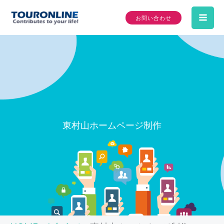
内
お問い合わせ
容
Mai
を
ス
Me
キ
ッ
プ
東村山ホームページ制作