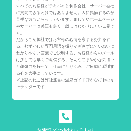
すべてのお客様がテキパキと制作会社・サーバー会社
に質問できるわけではありません。人に指摘するのが
苦手な方もいらっしゃいます。ましてやホームページ
やサーバーは英語も多く一般にはわかりにくい世界で
す。
だからこそ弊社ではお客様の心情を察する努力をす
る、むずかしい専門用語を振りかざさずにていねいに
わかりやすい言葉でご説明する、お客様からのメール
は少しでも早くご返信する、そんなこまやかな気遣い
と想像力を持って、仕事にとりくみ、ご依頼に感謝す
る心を大事にしています。
※上記のねこは弊社運営の温泉ガイドぽかなび.jpのキ
ャラクターです
お電話でのお問い合わせ