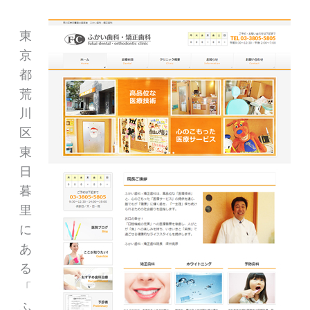
東
京
都
荒
川
区
東
日
暮
里
に
あ
る
「
ふ