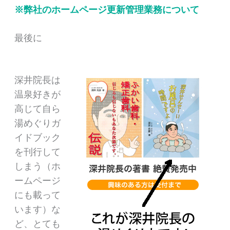
※弊社のホームページ更新管理業務について
最後に
深井院長は
温泉好きが
高じて自ら
湯めぐりガ
イドブック
を刊行して
しまう（ホ
ームページ
にも載って
います）な
ど、とても