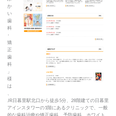
か
い
歯
科
･
矯
正
歯
科
」
様
は
、
JR日暮里駅北口から徒歩5分、28階建ての日暮里
アインスタワーの1階にあるクリニックで、一般
的な歯科治療や矯正歯科、予防歯科、ホワイト