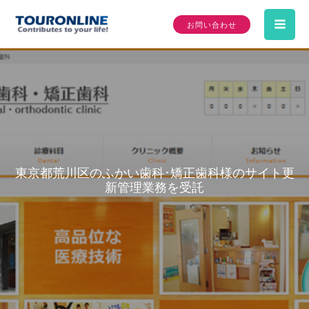
内
お問い合わせ
容
Mai
を
ス
Me
キ
ッ
プ
東京都荒川区のふかい歯科･矯正歯科様のサイト更
新管理業務を受託