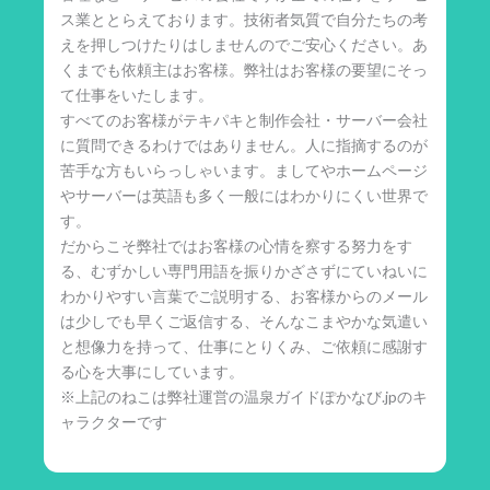
ス業ととらえております。技術者気質で自分たちの考
えを押しつけたりはしませんのでご安心ください。あ
くまでも依頼主はお客様。弊社はお客様の要望にそっ
て仕事をいたします。
すべてのお客様がテキパキと制作会社・サーバー会社
に質問できるわけではありません。人に指摘するのが
苦手な方もいらっしゃいます。ましてやホームページ
やサーバーは英語も多く一般にはわかりにくい世界で
す。
だからこそ弊社ではお客様の心情を察する努力をす
る、むずかしい専門用語を振りかざさずにていねいに
わかりやすい言葉でご説明する、お客様からのメール
は少しでも早くご返信する、そんなこまやかな気遣い
と想像力を持って、仕事にとりくみ、ご依頼に感謝す
る心を大事にしています。
※上記のねこは弊社運営の温泉ガイドぽかなび.jpのキ
ャラクターです