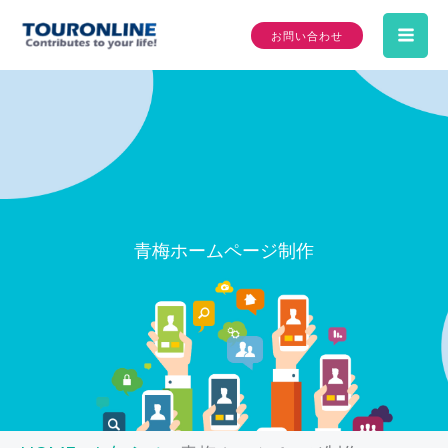
内
お問い合わせ
容
Mai
を
ス
Me
キ
ッ
プ
青梅ホームページ制作