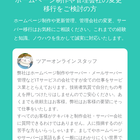
移行をご検討の方
ホームページ制作や更新管理、管理会社の変更、サー
バー移行はお気軽にご相談ください。これまでの経験
と知識、ノウハウを生かして誠実に対応いたします。
ツアーオンライン スタッフ
弊社はホームページ制作やサーバー・メールサーバー
管理などITサービスの会社ですが全ての仕事をサービ
ス業ととらえております。技術者気質で自分たちの考
えを押しつけたりはしませんのでご安心ください。あ
くまでも依頼主はお客様。弊社はお客様の要望にそっ
て仕事をいたします。
すべてのお客様がテキパキと制作会社・サーバー会社
に質問できるわけではありません。人に指摘するのが
苦手な方もいらっしゃいます。ましてやホームページ
やサーバーは英語も多く一般にはわかりにくい世界で