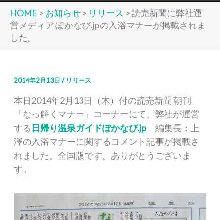
HOME
>
お知らせ
>
リリース
>
読売新聞に弊社運
営メディア ぽかなび.jpの入浴マナーが掲載されま
した。
2014年2月13日
/
リリース
本日2014年2月13日（木）付の読売新聞 朝刊
「なっ解くマナー」コーナーにて、弊社が運営
する
日帰り温泉ガイドぽかなび.jp
編集長：上
澤の入浴マナーに関するコメント記事が掲載さ
れました。全国版です。ありがとうございま
す。