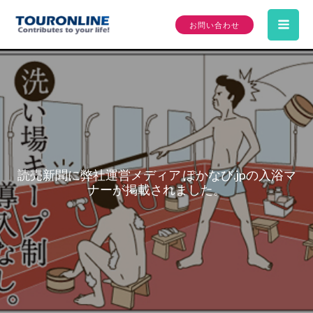
内
お問い合わせ
容
Mai
を
ス
Me
キ
ッ
プ
読売新聞に弊社運営メディア ぽかなび.jpの入浴マ
ナーが掲載されました。