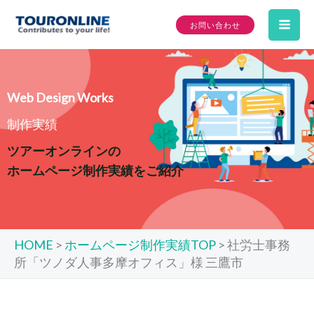
内
お問い合わせ
容
Mai
を
ス
Me
キ
Web Design Works
ッ
制作実績
プ
ツアーオンラインの
ホームページ制作実績をご紹介
HOME
>
ホームページ制作実績TOP
>
社労士事務
所「ツノダ人事多摩オフィス」様 三鷹市