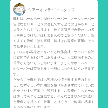
ツアーオンライン スタッフ
弊社はホームページ制作やサーバー・メールサーバー
管理などITサービスの会社ですが全ての仕事をサービ
ス業ととらえております。技術者気質で自分たちの考
えを押しつけたりはしませんのでご安心ください。あ
くまでも依頼主はお客様。弊社はお客様の要望にそっ
て仕事をいたします。
すべてのお客様がテキパキと制作会社・サーバー会社
に質問できるわけではありません。人に指摘するのが
苦手な方もいらっしゃいます。ましてやホームページ
やサーバーは英語も多く一般にはわかりにくい世界で
す。
だからこそ弊社ではお客様の心情を察する努力をす
る、むずかしい専門用語を振りかざさずにていねいに
わかりやすい言葉でご説明する、お客様からのメール
は少しでも早くご返信する、そんなこまやかな気遣い
と想像力を持って、仕事にとりくみ、ご依頼に感謝す
る心を大事にしています。