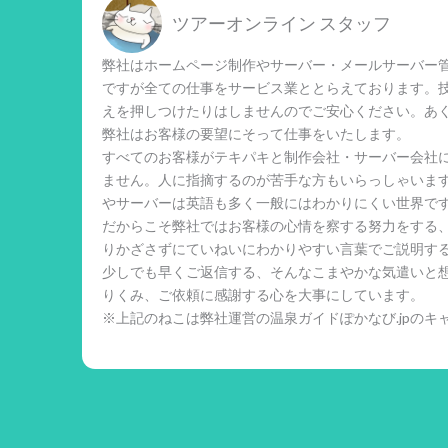
ツアーオンライン スタッフ
弊社はホームページ制作やサーバー・メールサーバー管
ですが全ての仕事をサービス業ととらえております。
えを押しつけたりはしませんのでご安心ください。あ
弊社はお客様の要望にそって仕事をいたします。
すべてのお客様がテキパキと制作会社・サーバー会社
ません。人に指摘するのが苦手な方もいらっしゃいま
やサーバーは英語も多く一般にはわかりにくい世界で
だからこそ弊社ではお客様の心情を察する努力をする
りかざさずにていねいにわかりやすい言葉でご説明す
少しでも早くご返信する、そんなこまやかな気遣いと
りくみ、ご依頼に感謝する心を大事にしています。
※上記のねこは弊社運営の温泉ガイドぽかなび.jpのキ