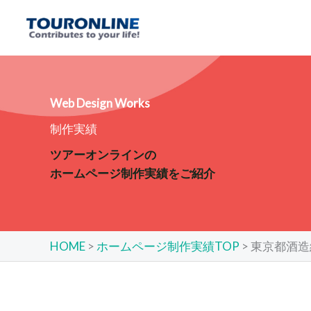
内
容
を
ス
キ
ッ
Web Design Works
プ
制作実績
ツアーオンラインの
ホームページ制作実績をご紹介
HOME
>
ホームページ制作実績TOP
>
東京都酒造