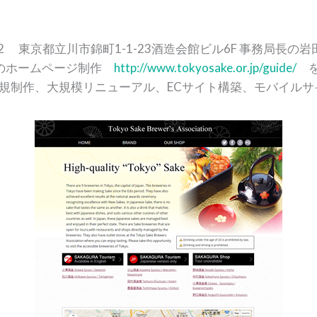
東京都立川市錦町1-1-23酒造会館ビル6F 事務局長の岩田 茂様
のホームページ制作
http://www.tokyosake.or.jp/guide/
を
規制作、大規模リニューアル、ECサイト構築、モバイルサ