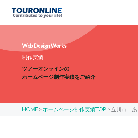
内
容
を
ス
キ
ッ
Web Design Works
プ
制作実績
ツアーオンラインの
ホームページ制作実績をご紹介
HOME
>
ホームページ制作実績TOP
>
立川市 あ