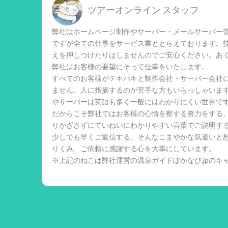
ツアーオンライン スタッフ
弊社はホームページ制作やサーバー・メールサーバー管
ですが全ての仕事をサービス業ととらえております。
えを押しつけたりはしませんのでご安心ください。あ
弊社はお客様の要望にそって仕事をいたします。
すべてのお客様がテキパキと制作会社・サーバー会社
ません。人に指摘するのが苦手な方もいらっしゃいま
やサーバーは英語も多く一般にはわかりにくい世界で
だからこそ弊社ではお客様の心情を察する努力をする
りかざさずにていねいにわかりやすい言葉でご説明す
少しでも早くご返信する、そんなこまやかな気遣いと
りくみ、ご依頼に感謝する心を大事にしています。
※上記のねこは弊社運営の温泉ガイドぽかなび.jpのキ