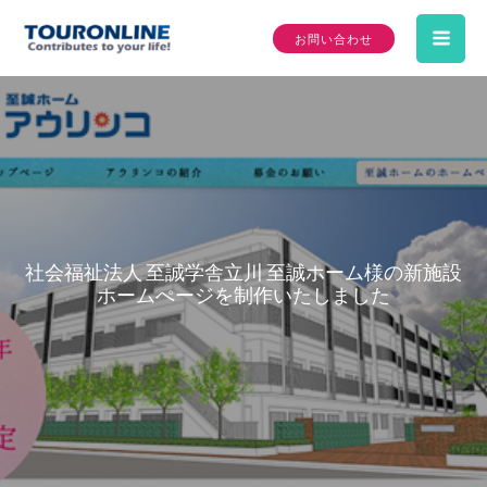
内
お問い合わせ
容
Mai
を
ス
Me
キ
ッ
プ
社会福祉法人 至誠学舎立川 至誠ホーム様の新施設
ホームぺージを制作いたしました