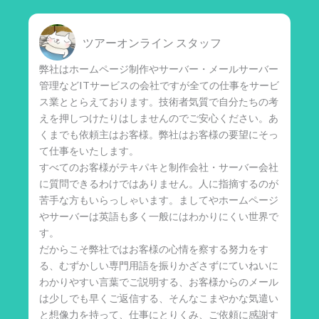
ツアーオンライン スタッフ
弊社はホームページ制作やサーバー・メールサーバー
管理などITサービスの会社ですが全ての仕事をサービ
ス業ととらえております。技術者気質で自分たちの考
えを押しつけたりはしませんのでご安心ください。あ
くまでも依頼主はお客様。弊社はお客様の要望にそっ
て仕事をいたします。
すべてのお客様がテキパキと制作会社・サーバー会社
に質問できるわけではありません。人に指摘するのが
苦手な方もいらっしゃいます。ましてやホームページ
やサーバーは英語も多く一般にはわかりにくい世界で
す。
だからこそ弊社ではお客様の心情を察する努力をす
る、むずかしい専門用語を振りかざさずにていねいに
わかりやすい言葉でご説明する、お客様からのメール
は少しでも早くご返信する、そんなこまやかな気遣い
と想像力を持って、仕事にとりくみ、ご依頼に感謝す