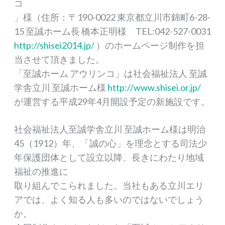
コ
」様（住所：〒190-0022 東京都立川市錦町6-28-
15 至誠ホーム長 橋本正明様 TEL:042-527-0031
http://shisei2014.jp/
）のホームページ制作を担
当させて頂きました。
「至誠ホーム アウリンコ」は社会福祉法人 至誠
学舎立川 至誠ホーム様
http://www.shisei.or.jp/
が運営する平成29年4月開設予定の新施設です。
社会福祉法人至誠学舎立川 至誠ホーム様は明治
45（1912）年、「誠の心」を理念とする司法少
年保護団体として設立以降、長きにわたり地域
福祉の推進に
取り組んでこられました。当社もある立川エリ
アでは、よく知る人も多いのではないでしょう
か。