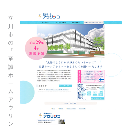
立
川
市
の
「
至
誠
ホ
ー
ム
ア
ウ
リ
ン